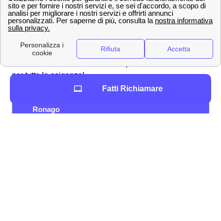
connessione
Offerte Wind Tre nella città di Ronago
Gigante della telefonia e del mobile, Wind Tre propone
per i clienti di Ronago tantissime offerte su misura per
telefonia e internet. Ecco alcune promozioni Wind Tre
per tutte le esigenze!
Fatti Richiamare
Promozione a
Tariffa
Specifici
Ronago
200 GB, Minuti e SMS
12,99
Young+ 5G
illimitati
€/mese
120 GB, Minuti illimitati, 200
9,99
Junior Crew
SMS
€/mese
9,99
Junior+ 5G
100 GB, Minuti illimitati
€/mese