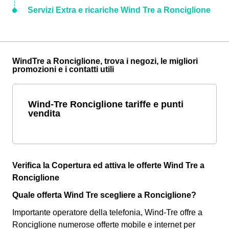
Servizi Extra e ricariche Wind Tre a Ronciglione
WindTre a Ronciglione, trova i negozi, le migliori
promozioni e i contatti utili
Wind-Tre Ronciglione tariffe e punti
vendita
Verifica la Copertura ed attiva le offerte Wind Tre a
Ronciglione
Quale offerta Wind Tre scegliere a Ronciglione?
Importante operatore della telefonia, Wind-Tre offre a
Ronciglione numerose offerte mobile e internet per