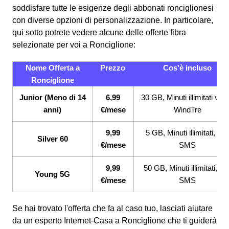
soddisfare tutte le esigenze degli abbonati ronciglionesi
con diverse opzioni di personalizzazione. In particolare,
qui sotto potrete vedere alcune delle offerte fibra
selezionate per voi a Ronciglione:
Nome Offerta a
Prezzo
Cos'è incluso
Ronciglione
Junior (Meno di 14
6,99
30 GB, Minuti illimitati ver
anni)
€/mese
WindTre
9,99
5 GB, Minuti illimitati, 20
Silver 60
€/mese
SMS
9,99
50 GB, Minuti illimitati, 20
Young 5G
€/mese
SMS
Se hai trovato l'offerta che fa al caso tuo, lasciati aiutare
da un esperto Internet-Casa a Ronciglione che ti guiderà