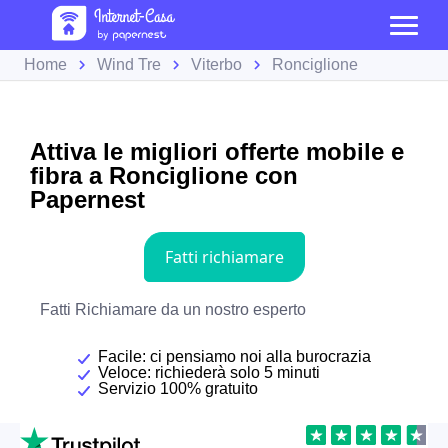
Home
Wind Tre
Viterbo
Ronciglione