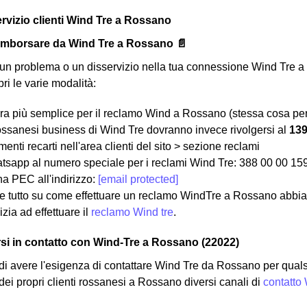
ervizio clienti Wind Tre a Rossano
rimborsare da Wind Tre a Rossano 📄
un problema o un disservizio nella tua connessione Wind Tre a R
ri le varie modalità:
a più semplice per il reclamo Wind a Rossano (stessa cosa per 
 rossanesi business di Wind Tre dovranno invece rivolgersi al
13
menti recarti nell'area clienti del sito > sezione reclami
tsapp al numero speciale per i reclami Wind Tre: 388 00 00 15
na PEC all'indirizzo:
[email protected]
e tutto su come effettuare un reclamo WindTre a Rossano abbia
izia ad effettuare il
reclamo Wind tre
.
i in contatto con Wind-Tre a Rossano (22022)
di avere l'esigenza di contattare Wind Tre da Rossano per qualsi
dei propri clienti rossanesi a Rossano diversi canali di
contatto