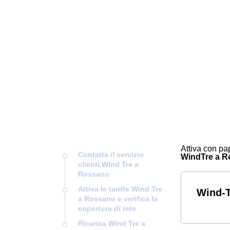
Attiva con pap
Contatta il servizio
WindTre a Ros
clienti Wind Tre a
Rossano
Attiva le tariffe Wind Tre
Wind-T
a Rossano e verifica la
copertura di rete
Ricarica Wind Tre a