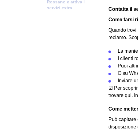
Rossano e attiva i
servizi extra
Contatta il s
Come farsi 
Quando trovi 
reclamo.
Scop
La manier
I clienti
Puoi altri
O su Wha
Inviare u
☑ Per scoprir
trovare qui. In
Come metters
Può capitare 
disposizione 