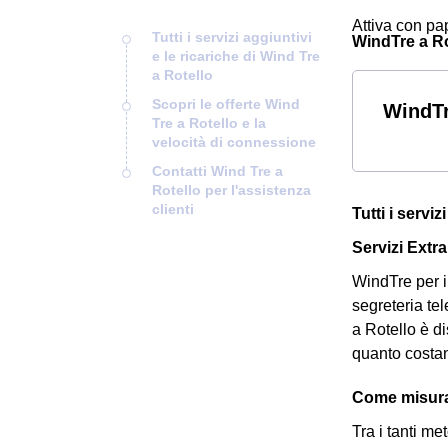
Attiva con pap
Tutti i servizi aggiuntivi
WindTre a Rot
e le ricariche di Wind Tre
a Rotello
Scopri le offerte Wind
WindTr
Tre a Rotello e la
velocità di connessione
Contatti Wind Tre a
Rotello per l'assistenza
clienti
Tutti i servi
Servizi Extra
WindTre per i 
segreteria tel
a Rotello è d
quanto costa
Come misurar
Tra i tanti m