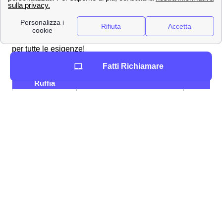
Gigante della telefonia e del mobile, Wind Tre propone
per i clienti di Ruffia tantissime offerte su misura per
telefonia e internet. Ecco alcune promozioni Wind Tre
per tutte le esigenze!
Fatti Richiamare
Promozione a
Tariffa
Specifici
Ruffia
200 GB, Minuti e SMS
12,99
Young+ 5G
illimitati
€/mese
120 GB, Minuti illimitati, 200
9,99
Junior Crew
SMS
€/mese
9,99
Junior+ 5G
100 GB, Minuti illimitati
€/mese
Se hai visto la promozione Wind Tre a Ruffia adatta a te,
non aspettare! Un nostro esperto ti aiuterà in tutte le