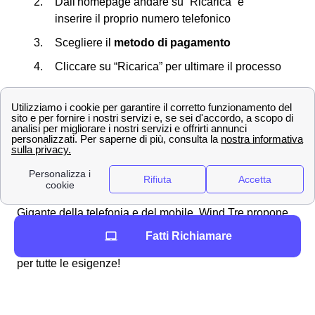
Dall'homepage andare su “Ricarica” e
inserire il proprio numero telefonico
Scegliere il
metodo di pagamento
Cliccare su “Ricarica” per ultimare il processo
Non dimenticare che d'ora in poi potrai salvare i dati
della carta da Rufina sul sistema di Wind Tre così da
non doverli digitare di nuovo.
Scopri le offerte Wind Tre a Rufina e la velocità di
connessione
Offerte Wind Tre nella città di Rufina
Gigante della telefonia e del mobile, Wind Tre propone
per i clienti di Rufina tantissime offerte su misura per
Fatti Richiamare
telefonia e internet. Ecco alcune promozioni Wind Tre
per tutte le esigenze!
Promozione a
Tariffa
Specifici
Rufina