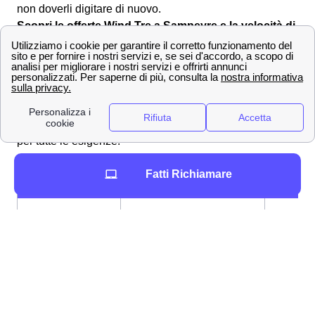
non doverli digitare di nuovo.
Scopri le offerte Wind Tre a Sampeyre e la velocità di
connessione
Offerte Wind Tre nella città di Sampeyre
Gigante della telefonia e del mobile, Wind Tre propone
per i clienti di Sampeyre tantissime offerte su misura per
telefonia e internet. Ecco alcune promozioni Wind Tre
per tutte le esigenze!
Promozione a
Tariffa
Specifici
Fatti Richiamare
Sampeyre
200 GB, Minuti e SMS
12,99
Young+ 5G
illimitati
€/mes
120 GB, Minuti illimitati, 200
9,99
Junior Crew
SMS
€/mes
9,99