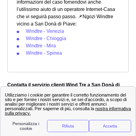
informazioni del caso fornendovi anche
l'utilissimo aiuto di un operatore Internet-Casa
che vi seguirà passo passo. 📌Ngozi Windtre
vicino a San Donà di Piave:
Windtre - Venezia
Windtre - Chioggia
Windtre - Mira
Windtre - Spinea
Contatta il servizio clienti Wind Tre a San Donà di
Piave
La disdetta di un contratto Wind-Tre a San Donà di
Piave
Devi disdire un abbonamento a Wind Tre a San Donà di
Piave? Non preoccuparti, è un'operazione molto
semplice e si può fare in diversi modi.
Ecco i canali