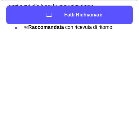
tramite cui effettuare la comunicazione:
Fatti Richiamare
📧
PEC
:
[email protected]
✉
Raccomandata
con ricevuta di ritorno:
all'indirizzo Wind Tre S.p.A. CD MILANO
RECAPITO BAGGIO Casella Postale 159
20152 MILANO MI
Presso un
punto vendita
WIND TRE a San
Donà di Piave
📞Chiamando il numero di
assistenza clienti
159
📲
Assistente digitale
"WILL” in Area Clienti
e app WIND TRE
Dopo la ricezione della comunicazione
Wind Tre avrà
tempo 30 giorni
per evadere il servizio. Il servizio è
totalmente gratuito in modo da tutelare i consumatori
sandonatesi e i loro diritti. Disdire un contratto telefonico
o internet WindTre a San Donà di Piave è un'operazione