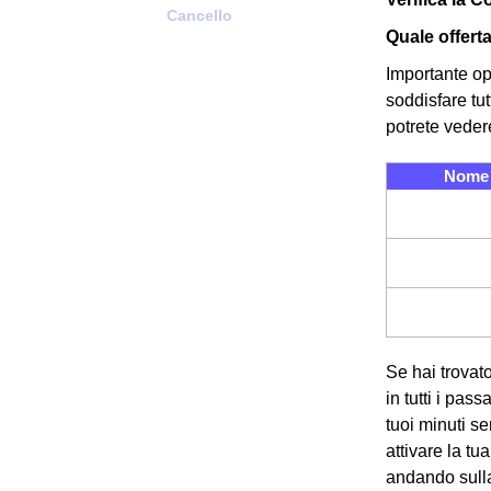
Cancello
Quale offert
Importante op
soddisfare tut
potrete veder
Nome O
Se hai trovato
in tutti i pas
tuoi minuti s
attivare la tu
andando sull