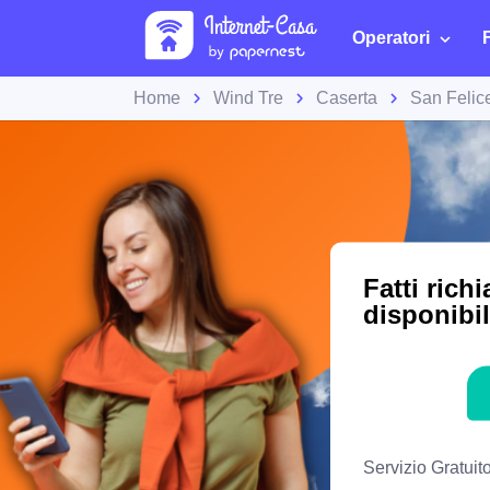
Operatori
Home
Wind Tre
Caserta
San Felic