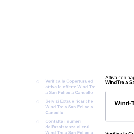
Attiva con pap
Verifica la Copertura ed
WindTre a San
attiva le offerte Wind Tre
a San Felice a Cancello
Servizi Extra e ricariche
Wind-T
Wind Tre a San Felice a
Cancello
Contatta i numeri
dell'assistenza clienti
Wind Tre a San Felice a
Verifica la C