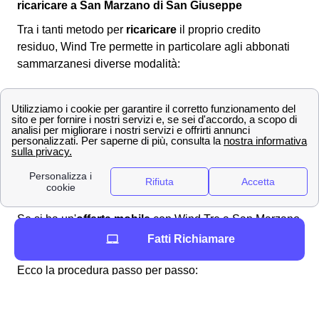
ricaricare a San Marzano di San Giuseppe
Tra i tanti metodo per
ricaricare
il proprio credito
residuo, Wind Tre permette in particolare agli abbonati
sammarzanesi diverse modalità:
Online
Presso rivenditori autorizzati
Allo sportello del bancomat
Attraverso l'homebanking dalla propria casa
a San Marzano di San Giuseppe
Ricaricare la propria SIM online
Se si ha un'
offerta mobile
con Wind Tre a San Marzano
di San Giuseppe, allora è possibile
ricaricare online
il
Fatti Richiamare
proprio credito residuo su internet senza scomodarsi.
Ecco la procedura passo per passo:
Andare nella sezione “Ricarica online” sul
sito ufficiale