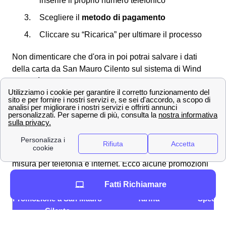
inserire il proprio numero telefonico
Scegliere il
metodo di pagamento
Cliccare su “Ricarica” per ultimare il processo
Non dimenticare che d'ora in poi potrai salvare i dati
della carta da San Mauro Cilento sul sistema di Wind
Tre così da non doverli digitare di nuovo.
Scopri le offerte Wind Tre a San Mauro Cilento e la
velocità di connessione
Offerte Wind Tre nella città di San Mauro Cilento
Gigante della telefonia e del mobile, Wind Tre propone
per i clienti di San Mauro Cilento tantissime offerte su
misura per telefonia e internet. Ecco alcune promozioni
Wind Tre per tutte le esigenze!
Fatti Richiamare
Promozione a San Mauro
Tariffa
Specific
Cilento