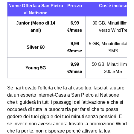
Nome Offerta a San Pietro
Prezzo
Cos'è incluso
al Natisone
Junior (Meno di 14
6,99
30 GB, Minuti illimitat
anni)
€/mese
verso WindTre
9,99
5 GB, Minuti illimitati, 
Silver 60
€/mese
SMS
9,99
50 GB, Minuti illimitati
Young 5G
€/mese
200 SMS
Se hai trovato l'offerta che fa al caso tuo, lasciati aiutare
da un esperto Internet-Casa a San Pietro al Natisone
che ti guiderà in tutti i passaggi dell'attivazione e che si
occuperà di tutta la burocrazia per far sì che tu possa
godere dei tuoi giga e dei tuoi minuti senza pensieri. E
se invece non avessi ancora trovato la promozione Wind
che fa per te, non disperare perché attivare la tua