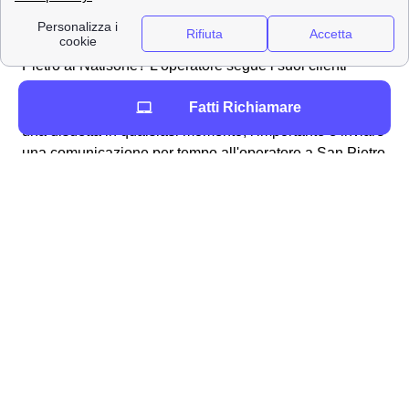
Natisone
Come fare per disdire un contratto con Wind Tre a San
Pietro al Natisone? L'operatore segue i suoi clienti
sampietrini in tutte le operazioni necessarie, anche per
Fatti Richiamare
la disdetta di un abbonamento o tariffa. Puoi effettuare
una disdetta in qualsiasi momento, l'importante è inviare
una comunicazione per tempo all'operatore a San Pietro
al Natisone.
Ecco qua sotto alcuni dei canali utilizzabili:
✉Invio di una
raccomandata
da San Pietro
al Natisone all'indirizzo Wind Tre S.p.A. CD
MILANO RECAPITO BAGGIO Casella
Postale 159 20152 MILANO MI
📧 Invio di una
Pec
a
[email protected]
📍 Recarsi presso uno dei
punti vendita
Wind Tre presenti a San Pietro al Natisone
📞 Chiamando il
159
📲 Accedendo all'
App
Wind Tre