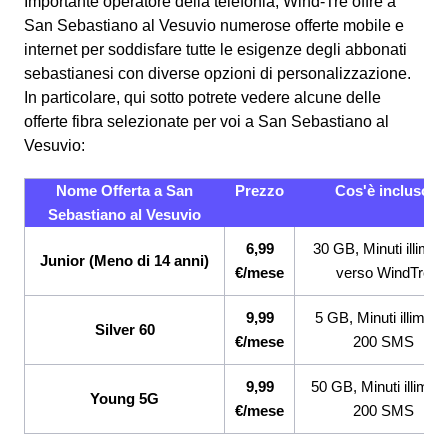
Importante operatore della telefonia, Wind-Tre offre a
San Sebastiano al Vesuvio numerose offerte mobile e
internet per soddisfare tutte le esigenze degli abbonati
sebastianesi con diverse opzioni di personalizzazione.
In particolare, qui sotto potrete vedere alcune delle
offerte fibra selezionate per voi a San Sebastiano al
Vesuvio:
Nome Offerta a San
Prezzo
Cos'è incluso
Sebastiano al Vesuvio
6,99
30 GB, Minuti illimitat
Junior (Meno di 14 anni)
€/mese
verso WindTre
9,99
5 GB, Minuti illimitati
Silver 60
€/mese
200 SMS
9,99
50 GB, Minuti illimitat
Young 5G
€/mese
200 SMS