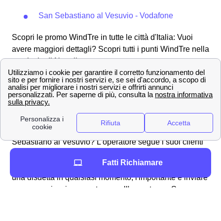
San Sebastiano al Vesuvio - Vodafone
Scopri le promo WindTre in tutte le città d'Italia: Vuoi
avere maggiori dettagli? Scopri tutti i punti WindTre nella
provincia di Napoli
Contatta i numeri dell'assistenza clienti Wind Tre a
San Sebastiano al Vesuvio
Effettuare una disdetta con Wind Tre a San
Sebastiano al Vesuvio
Come fare per disdire un contratto con Wind Tre a San
Sebastiano al Vesuvio? L'operatore segue i suoi clienti
sebastianesi in tutte le operazioni necessarie, anche per
Fatti Richiamare
la disdetta di un abbonamento o tariffa. Puoi effettuare
una disdetta in qualsiasi momento, l'importante è inviare
una comunicazione per tempo all'operatore a San
Sebastiano al Vesuvio.
Ecco qua sotto alcuni dei canali
utilizzabili: