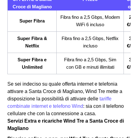
Croce di Magliano
offer
Fibra fino a 2,5 Gbps, Modem
26,9
Super Fibra
WiFi 6 incluso
€/me
Super Fibra &
Fibra fino a 2,5 Gbps, Netflix
33,9
Netflix
incluso
€/me
Super Fibra e
Fibra fino a 2,5 Gbps, Sim
33,9
Unlimited
con GB e minuti illimitati
€/me
Se sei indeciso su quale offerta internet e telefonia
attivare a Santa Croce di Magliano, Wind Tre mette a
disposizione la possibilità di attivare delle
tariffe
combinate internet e telefono Wind
: sia con il telefono
cellulare che con la connessione a casa.
Servizi Extra e ricariche Wind Tre a Santa Croce di
Magliano