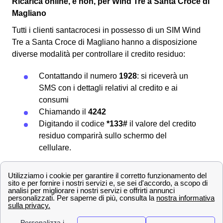
Ricarica online, e non, per Wind Tre a Santa Croce di
Magliano
Tutti i clienti santacrocesi in possesso di un SIM Wind
Tre a Santa Croce di Magliano hanno a disposizione
diverse modalità per controllare il credito residuo:
Contattando il numero
1928
: si riceverà un
SMS con i dettagli relativi al credito e ai
consumi
Chiamando il
4242
Digitando il codice
*133#
il valore del credito
residuo comparirà sullo schermo del
cellulare.
Per ulteriori informazioni su come
ricaricare la propria
SIM
e verificare il credito residuo visita la pagina
dedicata alla
verifica del credito residuo Wind
Tre a
Santa Croce di Magliano.
Tutti i servizi aggiuntivi per gli abbonati di Santa