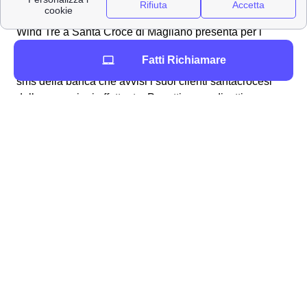
Croce di Magliano con Wind Tre
Wind Tre a Santa Croce di Magliano presenta per i
clienti santacrocesi una serie di servizi aggiuntivi a
Fatti Richiamare
sovrapprezzo detti VAS. Come per esempio un servizio
sms della banca che avvisi i suoi clienti santacrocesi
delle operazioni effettuate. Per attivare e disattivare
questi servizi normalmente è possibile chiamare il 159 e
gestire tutto da li. Le SIM Wind Tre a Santa Croce di
Magliano più recenti hanno già integrato il blocco
iniziale di tutti i servizi a sovrapprezzo. Scopri tutto sui
servizi extra Wind Tre
, e cosa puoi attivare da cittadino
di Santa Croce di Magliano.
Tutti i numeri Wind Tre per l'assistenza clienti a
Santa Croce di Magliano
Contatti e numeri Wind Tre a Santa Croce di
Magliano: ecco quali sono
Scopri come attivare la connessione a internet con i