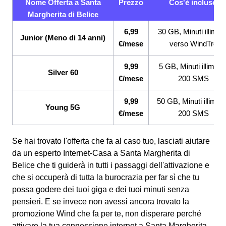
Nome Offerta a Santa
Prezzo
Cos'è incluso
Margherita di Belice
6,99
30 GB, Minuti illimitat
Junior (Meno di 14 anni)
€/mese
verso WindTre
9,99
5 GB, Minuti illimitati
Silver 60
€/mese
200 SMS
9,99
50 GB, Minuti illimitat
Young 5G
€/mese
200 SMS
Se hai trovato l'offerta che fa al caso tuo, lasciati aiutare
da un esperto Internet-Casa a Santa Margherita di
Belice che ti guiderà in tutti i passaggi dell'attivazione e
che si occuperà di tutta la burocrazia per far sì che tu
possa godere dei tuoi giga e dei tuoi minuti senza
pensieri. E se invece non avessi ancora trovato la
promozione Wind che fa per te, non disperare perché
attivare la tua connessione internet a Santa Margherita