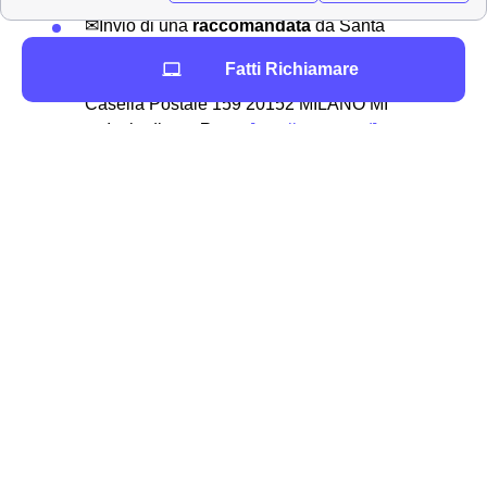
✉Invio di una
raccomandata
da Santa
Margherita di Belice all'indirizzo Wind Tre
Fatti Richiamare
S.p.A. CD MILANO RECAPITO BAGGIO
Casella Postale 159 20152 MILANO MI
📧 Invio di una
Pec
a
[email protected]
📍 Recarsi presso uno dei
punti vendita
Wind Tre presenti a Santa Margherita di
Belice
📞 Chiamando il
159
📲 Accedendo all'
App
Wind Tre
Hai bisogno di contattare Wind-Tre a Santa
Margherita di Belice?
Se hai deciso quale offerta internet o telefono attivare a
Santa Margherita di Belice, ti serve solo contattare Wind
Tre nella tua città: Santa Margherita di Belice. Puoi
scegliere se recarti direttamente nei punti vendita o se
contattare il
servizio clienti
al numero:
159.
Il numero è