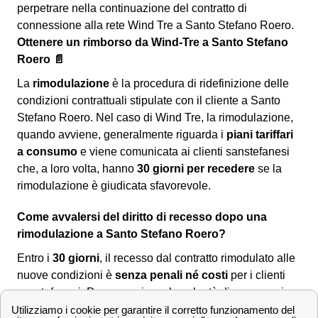
perpetrare nella continuazione del contratto di
connessione alla rete Wind Tre a Santo Stefano Roero.
Ottenere un rimborso da Wind-Tre a Santo Stefano
Roero 📄
La
rimodulazione
è la procedura di ridefinizione delle
condizioni contrattuali stipulate con il cliente a Santo
Stefano Roero. Nel caso di Wind Tre, la rimodulazione,
quando avviene, generalmente riguarda i
piani tariffari
a consumo
e viene comunicata ai clienti sanstefanesi
che, a loro volta, hanno
30 giorni per recedere
se la
rimodulazione è giudicata sfavorevole.
Come avvalersi del diritto di recesso dopo una
rimodulazione a Santo Stefano Roero?
Entro i
30 giorni
, il recesso dal contratto rimodulato alle
nuove condizioni è
senza penali né costi
per i clienti
sanstefanesi. Per comunicare la volontà di recesso si
dovrà utilizzare uno dei seguenti canali: