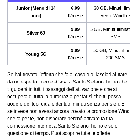
Junior (Meno di 14
6,99
30 GB, Minuti illimitati
anni)
€/mese
verso WindTre
9,99
5 GB, Minuti illimitati, 2
Silver 60
€/mese
SMS
9,99
50 GB, Minuti illimitati
Young 5G
€/mese
200 SMS
Se hai trovato l'offerta che fa al caso tuo, lasciati aiutare
da un esperto Internet-Casa a Santo Stefano Ticino che
ti guiderà in tutti i passaggi dell'attivazione e che si
occuperà di tutta la burocrazia per far sì che tu possa
godere dei tuoi giga e dei tuoi minuti senza pensieri. E
se invece non avessi ancora trovato la promozione Wind
che fa per te, non disperare perché attivare la tua
connessione internet a Santo Stefano Ticino è solo
questione di tempo. Puoi scoprire tutte le offerte