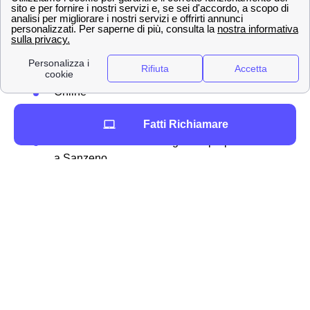
ricaricare a Sanzeno
Tra i tanti metodo per
ricaricare
il proprio credito
residuo, Wind Tre permette in particolare agli abbonati
sanzenesi diverse modalità:
Online
Presso rivenditori autorizzati
Fatti Richiamare
Allo sportello del bancomat
Attraverso l'homebanking dalla propria casa
a Sanzeno
Ricaricare la propria SIM online
Se si ha un'
offerta mobile
con Wind Tre a Sanzeno,
allora è possibile
ricaricare online
il proprio credito
residuo su internet senza scomodarsi. Ecco la
procedura passo per passo:
Andare nella sezione “Ricarica online” sul
sito ufficiale