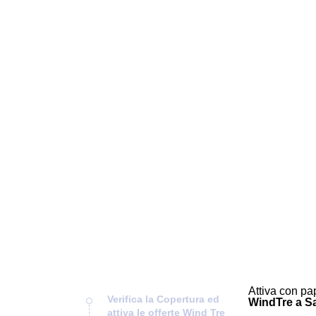
Attiva con pap
Verifica la Copertura ed
WindTre a Sar
attiva le offerte Wind Tre