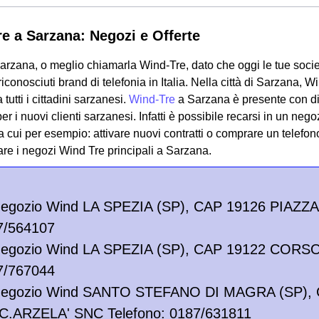
e a Sarzana: Negozi e Offerte
rzana, o meglio chiamarla Wind-Tre, dato che oggi le tue socie
riconosciuti brand di telefonia in Italia. Nella città di Sarzana,
a tutti i cittadini sarzanesi.
Wind-Tre
a Sarzana è presente con div
 per i nuovi clienti sarzanesi. Infatti è possibile recarsi in un n
ra cui per esempio: attivare nuovi contratti o comprare un telefon
are i negozi Wind Tre principali a Sarzana.
Negozio Wind LA SPEZIA (SP), CAP 19126 PIAZZ
7/564107
Negozio Wind LA SPEZIA (SP), CAP 19122 CORSO
7/767044
Negozio Wind SANTO STEFANO DI MAGRA (SP),
 C.ARZELA' SNC Telefono: 0187/631811