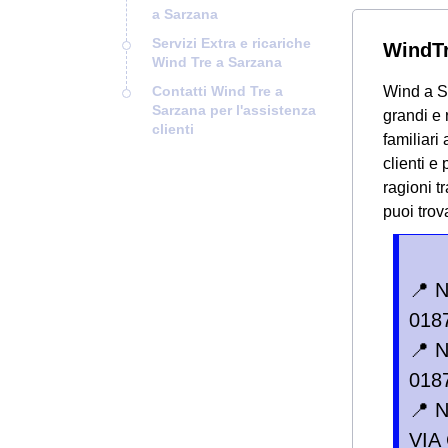
a Sarzana
Servizi Extra e ricariche
WindTr
Wind Tre a Sarzana
Contatti Wind Tre a
Wind a Sa
Sarzana per l'assistenza
grandi e 
clienti
familiari 
clienti e
ragioni t
puoi trov
📍 
018
📍 
018
📍 
VIA