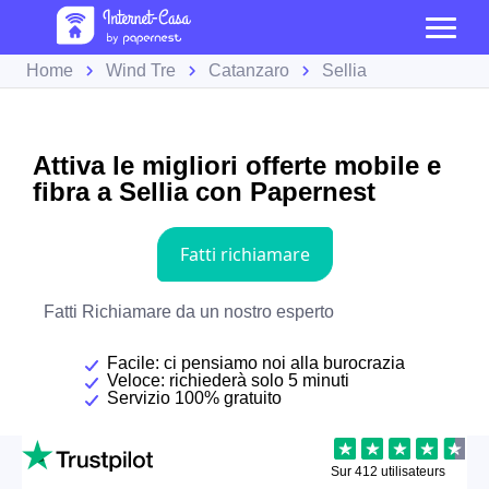
Home
Wind Tre
Catanzaro
Sellia