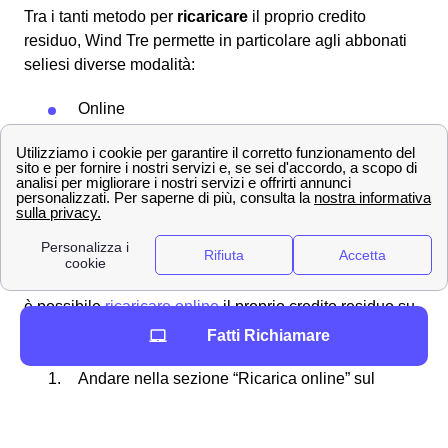
Tra i tanti metodo per
ricaricare
il proprio credito
residuo, Wind Tre permette in particolare agli abbonati
seliesi diverse modalità:
Online
Presso rivenditori autorizzati
Allo sportello del bancomat
Attraverso l'homebanking dalla propria casa
a Sellia
Ricaricare la propria SIM online
Se si ha un'
offerta mobile
con Wind Tre a Sellia, allora
è possibile
ricaricare online
il proprio credito residuo su
internet senza scomodarsi. Ecco la procedura passo per
Fatti Richiamare
passo:
Andare nella sezione “Ricarica online” sul
sito ufficiale
Inserire il proprio numero di telefono