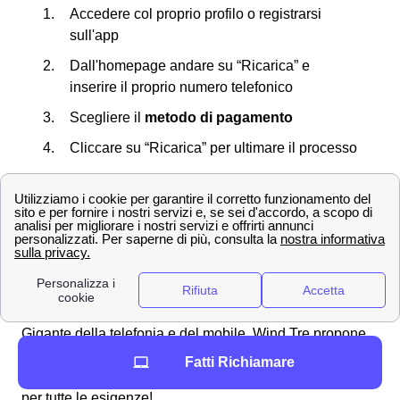
Accedere col proprio profilo o registrarsi
sull'app
Dall'homepage andare su “Ricarica” e
inserire il proprio numero telefonico
Scegliere il
metodo di pagamento
Cliccare su “Ricarica” per ultimare il processo
Non dimenticare che d'ora in poi potrai salvare i dati
della carta da Serdiana sul sistema di Wind Tre così da
non doverli digitare di nuovo.
Scopri le offerte Wind Tre a Serdiana e la velocità di
connessione
Offerte Wind Tre nella città di Serdiana
Gigante della telefonia e del mobile, Wind Tre propone
per i clienti di Serdiana tantissime offerte su misura per
Fatti Richiamare
telefonia e internet. Ecco alcune promozioni Wind Tre
per tutte le esigenze!