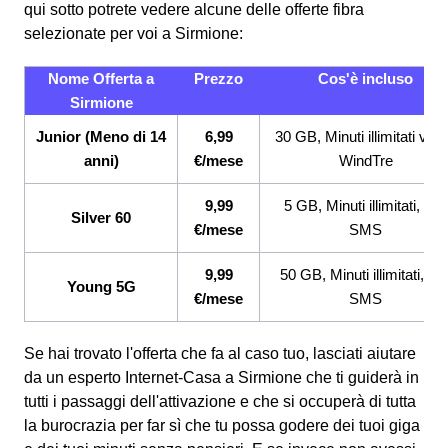
qui sotto potrete vedere alcune delle offerte fibra
selezionate per voi a Sirmione:
Nome Offerta a
Prezzo
Cos'è incluso
Sirmione
Junior (Meno di 14
6,99
30 GB, Minuti illimitati ver
anni)
€/mese
WindTre
9,99
5 GB, Minuti illimitati, 200
Silver 60
€/mese
SMS
9,99
50 GB, Minuti illimitati, 20
Young 5G
€/mese
SMS
Se hai trovato l'offerta che fa al caso tuo, lasciati aiutare
da un esperto Internet-Casa a Sirmione che ti guiderà in
tutti i passaggi dell'attivazione e che si occuperà di tutta
la burocrazia per far sì che tu possa godere dei tuoi giga