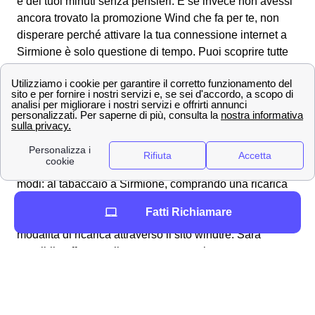
e dei tuoi minuti senza pensieri. E se invece non avessi
ancora trovato la promozione Wind che fa per te, non
disperare perché attivare la tua connessione internet a
Sirmione è solo questione di tempo. Puoi scoprire tutte
le offerte andando sulla pagina delle
offerte Wind Tre
a
Sirmione per visualizzare tutte le promozioni e tariffe che
Wind ti mette a disposizione e scegliere con cura.
Servizi Extra e ricariche Wind Tre a Sirmione
Come ricaricare la tua SIM WindTre a Sirmione
E' possibile ricaricare la tua SIM Wind Tre in diversi
modi: al tabaccaio a Sirmione, comprando una ricarica
grattabile, o tramite la propria banca. Però Wind tre
Fatti Richiamare
mette a disposizione dei suoi clienti sirmionesi una
modalità di ricarica attraverso il sito windtre. Sarà
possibile effettuare il pagamento tramite conto corrente o
paypal. In molti abbonamenti è prevista la fatturazione
automatica con la propria carta di credito, ma si può
normalmente optare per una ricaricabile. In questo caso