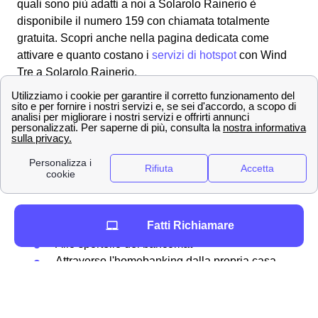
quali sono più adatti a noi a Solarolo Rainerio è
disponibile il numero 159 con chiamata totalmente
gratuita. Scopri anche nella pagina dedicata come
attivare e quanto costano i
servizi di hotspot
con Wind
Tre a Solarolo Rainerio.
Come misurare il credito residuo WindTre e
ricaricare a Solarolo Rainerio
Tra i tanti metodo per
ricaricare
il proprio credito
residuo, Wind Tre permette in particolare agli abbonati
solarolesi diverse modalità:
Online
Fatti Richiamare
Presso rivenditori autorizzati
Allo sportello del bancomat
Attraverso l'homebanking dalla propria casa
a Solarolo Rainerio
Ricaricare la propria SIM online