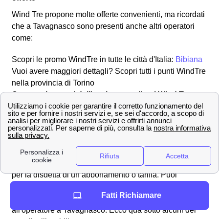
Wind Tre propone molte offerte convenienti, ma ricordati
che a Tavagnasco sono presenti anche altri operatori
come:
Scopri le promo WindTre in tutte le città d'Italia:
Bibiana
Vuoi avere maggiori dettagli? Scopri tutti i punti WindTre
nella provincia di Torino
Contatta i numeri dell'assistenza clienti Wind Tre a
Tavagnasco
Effettuare una disdetta con Wind Tre a Tavagnasco
Come fare per disdire un contratto con Wind Tre a
Tavagnasco? L'operatore segue i suoi clienti
tavagnaschesi in tutte le operazioni necessarie, anche
per la disdetta di un abbonamento o tariffa. Puoi
effettuare una disdetta in qualsiasi momento,
Fatti Richiamare
l'importante è inviare una comunicazione per tempo
all'operatore a Tavagnasco.
Ecco qua sotto alcuni dei