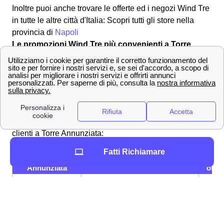
Inoltre puoi anche trovare le offerte ed i negozi Wind Tre
in tutte le altre città d'Italia: Scopri tutti gli store nella
provincia di
Napoli
Le promozioni Wind Tre più convenienti a Torre
Annunziata
L'operatore Wind Tre a Torre Annunziata è uno dei più
forniti in fatto di offerte sia per il telefono che per la linea
a casa. Tutte le offerte sono differenti tra loro per numero
di giga, minuti, sms e velocità di connessione.
Di seguito
andiamo a vedere tre offerte molto convenienti per i
clienti a Torre Annunziata:
Fatti Richiamare
OFFERTE a Torre
Prezzo
Servi
Annunziata
offer
Fibra fino a 2,5 Gbps, Modem
26,9
Super Fibra
WiFi 6 incluso
€/me
Super Fibra &
Fibra fino a 2,5 Gbps, Netflix
33,9