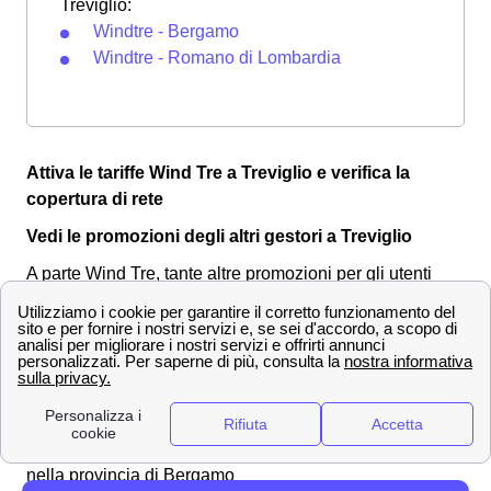
Treviglio:
Windtre - Bergamo
Windtre - Romano di Lombardia
Attiva le tariffe Wind Tre a Treviglio e verifica la
copertura di rete
Vedi le promozioni degli altri gestori a Treviglio
A parte Wind Tre, tante altre promozioni per gli utenti
trevigliesi sono a vostra disposizione:
Treviglio - Vodafone
Treviglio - TIM
Se queste opportunità ti interessassero, vai a controllare
anche i comuni:
Palazzago
Trova tutti gli store WindTre
nella provincia di Bergamo