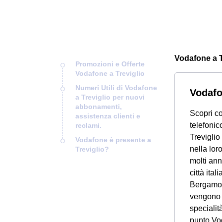
Vodafone a Tr
Promozioni e Offerte
Vodafone a Treviglio
Numeri Utili di Vodafone
Vodafo
a Treviglio per nuovi
abbonamenti,
Scopri co
assistenza clienti e
telefonico
reclami.
Treviglio 
Vodafone è presente a
nella lor
Treviglio?
molti ann
città ita
Bergamo
vengono c
specialit
punto Vod