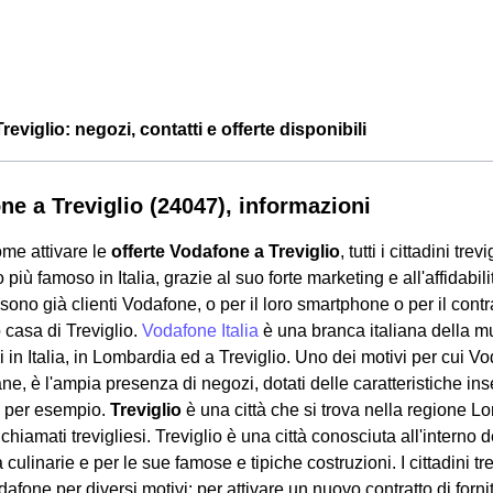
eviglio: negozi, contatti e offerte disponibili
ne a Treviglio (24047), informazioni
me attivare le
offerte Vodafone a Treviglio
, tutti i cittadini t
 più famoso in Italia, grazie al suo forte marketing e all'affidabili
sono già clienti Vodafone, o per il loro smartphone o per il contrat
o casa di Treviglio.
Vodafone Italia
è una branca italiana della m
i in Italia, in Lombardia ed a Treviglio. Uno dei motivi per cui V
liane, è l'ampia presenza di negozi, dotati delle caratteristiche ins
 per esempio.
Treviglio
è una città che si trova nella regione L
hiamati trevigliesi. Treviglio è una città conosciuta all'interno 
à culinarie e per le sue famose e tipiche costruzioni. I cittadini 
afone per diversi motivi: per attivare un nuovo contratto di fornit