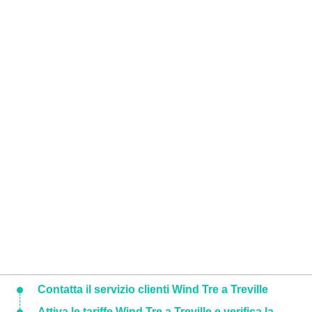
Contatta il servizio clienti Wind Tre a Treville
Attiva le tariffe Wind Tre a Treville e verifica la