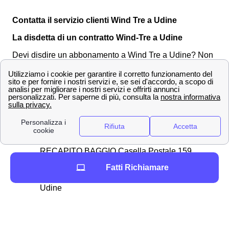
Contatta il servizio clienti Wind Tre a Udine
La disdetta di un contratto Wind-Tre a Udine
Devi disdire un abbonamento a Wind Tre a Udine? Non
preoccuparti, è un'operazione molto semplice e si può
fare in diversi modi.
Ecco i canali tramite cui effettuare la
comunicazione:
📧
PEC
:
[email protected]
✉
Raccomandata
con ricevuta di ritorno:
all'indirizzo Wind Tre S.p.A. CD MILANO
RECAPITO BAGGIO Casella Postale 159
20152 MILANO MI
Fatti Richiamare
Presso un
punto vendita
WIND TRE a
Udine
📞Chiamando il numero di
assistenza clienti
159
📲
Assistente digitale
"WILL” in Area Clienti