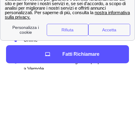
ricaricare a Vernole
Tra i tanti metodo per
ricaricare
il proprio credito
residuo, Wind Tre permette in particolare agli abbonati
vernolesi diverse modalità:
Online
Presso rivenditori autorizzati
Fatti Richiamare
Allo sportello del bancomat
Attraverso l'homebanking dalla propria casa
a Vernole
Ricaricare la propria SIM online
Se si ha un'
offerta mobile
con Wind Tre a Vernole,
allora è possibile
ricaricare online
il proprio credito
residuo su internet senza scomodarsi. Ecco la
procedura passo per passo:
Andare nella sezione “Ricarica online” sul
sito ufficiale