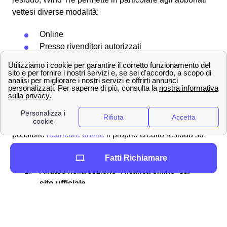
vettesi diverse modalità:
Online
Presso rivenditori autorizzati
Allo sportello del bancomat
Attraverso l'homebanking dalla propria casa
a Vetto
Ricaricare la propria SIM online
Se si ha un'
offerta mobile
con Wind Tre a Vetto, allora è
possibile
ricaricare online
il proprio credito residuo su
internet senza scomodarsi. Ecco la procedura passo per
Fatti Richiamare
passo:
Andare nella sezione “Ricarica online” sul
sito ufficiale
Inserire il proprio numero di telefono
Quanto si vuole ricaricare in termini