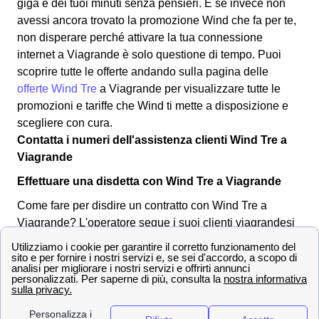
giga e dei tuoi minuti senza pensieri. E se invece non
avessi ancora trovato la promozione Wind che fa per te,
non disperare perché attivare la tua connessione
internet a Viagrande è solo questione di tempo. Puoi
scoprire tutte le offerte andando sulla pagina delle
offerte Wind Tre
a Viagrande per visualizzare tutte le
promozioni e tariffe che Wind ti mette a disposizione e
scegliere con cura.
Contatta i numeri dell'assistenza clienti Wind Tre a
Viagrande
Effettuare una disdetta con Wind Tre a Viagrande
Come fare per disdire un contratto con Wind Tre a
Viagrande? L'operatore segue i suoi clienti viagrandesi
in tutte le operazioni necessarie, anche per la disdetta di
un abbonamento o tariffa. Puoi effettuare una disdetta in
qualsiasi momento, l'importante è inviare una
comunicazione per tempo all'operatore a Viagrande.
Ecco qua sotto alcuni dei canali utilizzabili: