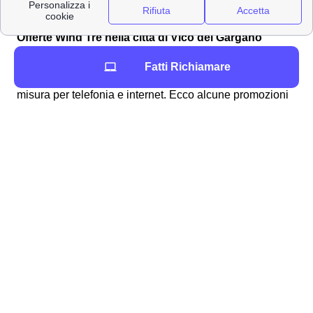
velocità di connessione
Offerte Wind Tre nella città di Vico del Gargano
Gigante della telefonia e del mobile, Wind Tre propone
Fatti Richiamare
per i clienti di Vico del Gargano tantissime offerte su
misura per telefonia e internet. Ecco alcune promozioni
Wind Tre per tutte le esigenze!
Promozione a Vico del
Tariffa
Specific
Gargano
200 GB, Minuti e SMS
12,99
Young+ 5G
illimitati
€/mes
120 GB, Minuti illimitati,
9,99
Junior Crew
200 SMS
€/mes
9,99
Junior+ 5G
100 GB, Minuti illimitati
€/mes