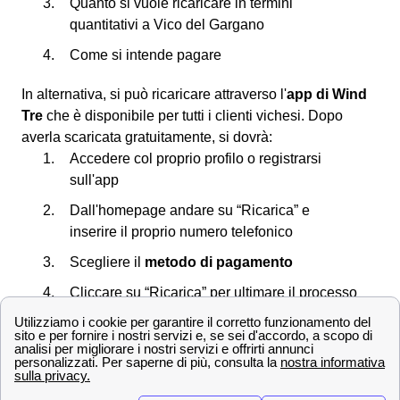
Quanto si vuole ricaricare in termini
quantitativi a Vico del Gargano
Come si intende pagare
In alternativa, si può ricaricare attraverso l'
app di Wind
Tre
che è disponibile per tutti i clienti vichesi. Dopo
averla scaricata gratuitamente, si dovrà:
Accedere col proprio profilo o registrarsi
sull'app
Dall'homepage andare su “Ricarica” e
inserire il proprio numero telefonico
Scegliere il
metodo di pagamento
Cliccare su “Ricarica” per ultimare il processo
Non dimenticare che d'ora in poi potrai salvare i dati
della carta da Vico del Gargano sul sistema di Wind Tre
così da non doverli digitare di nuovo.
Scopri le offerte Wind Tre a Vico del Gargano e la