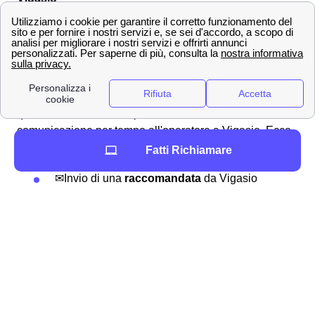
Effettuare una disdetta con Wind Tre a Vigasio
Come fare per disdire un contratto con Wind Tre a
Vigasio? L'operatore segue i suoi clienti vigasiani in
tutte le operazioni necessarie, anche per la disdetta di
un abbonamento o tariffa. Puoi effettuare una disdetta in
qualsiasi momento, l'importante è inviare una
comunicazione per tempo all'operatore a Vigasio.
Ecco
qua sotto alcuni dei canali utilizzabili:
Fatti Richiamare
✉Invio di una
raccomandata
da Vigasio
all'indirizzo Wind Tre S.p.A. CD MILANO
RECAPITO BAGGIO Casella Postale 159
20152 MILANO MI
📧 Invio di una
Pec
a
[email protected]
📍 Recarsi presso uno dei
punti vendita
Wind Tre presenti a Vigasio
📞 Chiamando il
159
📲 Accedendo all'
App
Wind Tre