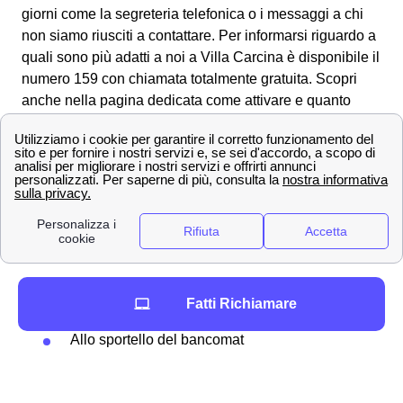
giorni come la segreteria telefonica o i messaggi a chi
non siamo riusciti a contattare. Per informarsi riguardo a
quali sono più adatti a noi a Villa Carcina è disponibile il
numero 159 con chiamata totalmente gratuita. Scopri
anche nella pagina dedicata come attivare e quanto
costano i
servizi di hotspot
con Wind Tre a Villa Carcina.
Come misurare il credito residuo WindTre e
ricaricare a Villa Carcina
Tra i tanti metodo per
ricaricare
il proprio credito
residuo, Wind Tre permette in particolare agli abbonati
villacarcinesi diverse modalità:
Online
Fatti Richiamare
Presso rivenditori autorizzati
Allo sportello del bancomat
Attraverso l'homebanking dalla propria casa
a Villa Carcina