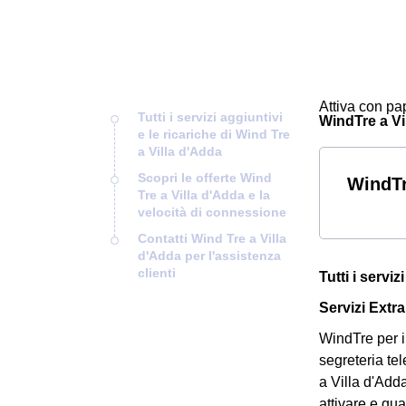
Attiva con pap
Tutti i servizi aggiuntivi
WindTre a Vil
e le ricariche di Wind Tre
a Villa d'Adda
Scopri le offerte Wind
WindTr
Tre a Villa d'Adda e la
velocità di connessione
Contatti Wind Tre a Villa
d'Adda per l'assistenza
clienti
Tutti i servi
Servizi Extra
WindTre per i 
segreteria tel
a Villa d'Add
attivare e qu