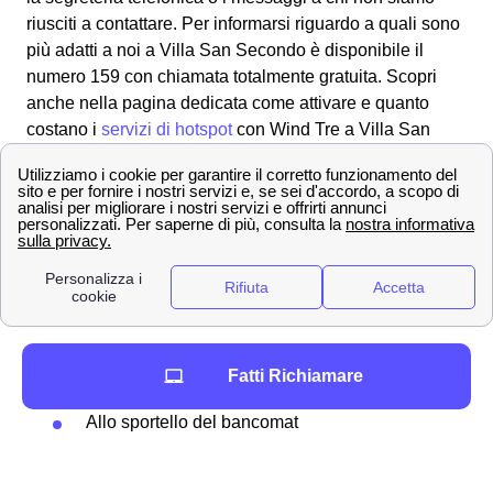
riusciti a contattare. Per informarsi riguardo a quali sono
più adatti a noi a Villa San Secondo è disponibile il
numero 159 con chiamata totalmente gratuita. Scopri
anche nella pagina dedicata come attivare e quanto
costano i
servizi di hotspot
con Wind Tre a Villa San
Secondo.
Come misurare il credito residuo WindTre e
ricaricare a Villa San Secondo
Tra i tanti metodo per
ricaricare
il proprio credito
residuo, Wind Tre permette in particolare agli abbonati
villesi diverse modalità:
Online
Fatti Richiamare
Presso rivenditori autorizzati
Allo sportello del bancomat
Attraverso l'homebanking dalla propria casa
a Villa San Secondo