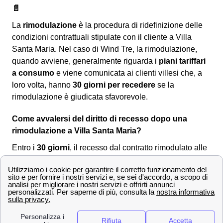
📄
La
rimodulazione
è la procedura di ridefinizione delle
condizioni contrattuali stipulate con il cliente a Villa
Santa Maria. Nel caso di Wind Tre, la rimodulazione,
quando avviene, generalmente riguarda i
piani tariffari
a consumo
e viene comunicata ai clienti villesi che, a
loro volta, hanno
30 giorni per recedere
se la
rimodulazione è giudicata sfavorevole.
Come avvalersi del diritto di recesso dopo una
rimodulazione a Villa Santa Maria?
Entro i
30 giorni
, il recesso dal contratto rimodulato alle
nuove condizioni è
senza penali né costi
per i clienti
villesi. Per comunicare la volontà di recesso si dovrà
utilizzare uno dei seguenti canali:
Servizio clienti Wind-Tre: contattabile al
159
PEC all'indirizzo:
[email protected]
Raccomandata A/R a:
Wind Tre S.p.A. CD