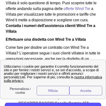
Villata è solo questione di tempo. Puoi scoprire tutte le
offerte andando sulla pagina delle
offerte Wind Tre
a
Villata per visualizzare tutte le promozioni e tariffe che
Wind ti mette a disposizione e scegliere con cura.
Contatta i numeri dell'assistenza clienti Wind Tre a
Villata
Effettuare una disdetta con Wind Tre a Villata
Come fare per disdire un contratto con Wind Tre a
Villata? L'operatore segue i suoi clienti villatesi in tutte le
operazioni necessarie, anche per la disdetta di un
abbonamento o tariffa. Puoi effettuare una disdetta in
qualsiasi momento, l'importante è inviare una
comunicazione per tempo all'operatore a Villata.
Ecco
qua sotto alcuni dei canali utilizzabili:
✉Invio di una
raccomandata
da Villata
all'indirizzo Wind Tre S.p.A. CD MILANO
RECAPITO BAGGIO Casella Postale 159