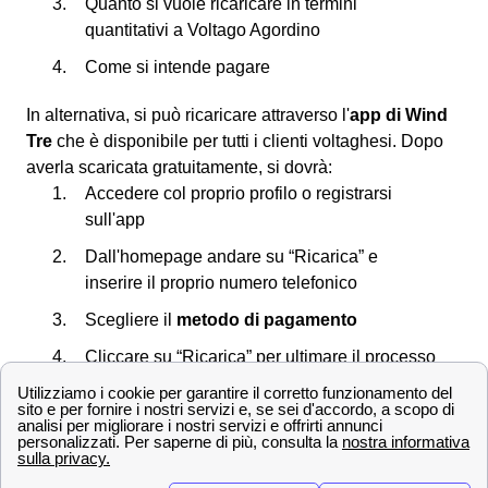
Quanto si vuole ricaricare in termini
quantitativi a Voltago Agordino
Come si intende pagare
In alternativa, si può ricaricare attraverso l'
app di Wind
Tre
che è disponibile per tutti i clienti voltaghesi. Dopo
averla scaricata gratuitamente, si dovrà:
Accedere col proprio profilo o registrarsi
sull'app
Dall'homepage andare su “Ricarica” e
inserire il proprio numero telefonico
Scegliere il
metodo di pagamento
Cliccare su “Ricarica” per ultimare il processo
Non dimenticare che d'ora in poi potrai salvare i dati
della carta da Voltago Agordino sul sistema di Wind Tre
così da non doverli digitare di nuovo.
Scopri le offerte Wind Tre a Voltago Agordino e la