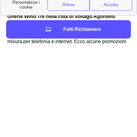
velocità di connessione
Offerte Wind Tre nella città di Voltago Agordino
Gigante della telefonia e del mobile, Wind Tre propone
Fatti Richiamare
per i clienti di Voltago Agordino tantissime offerte su
misura per telefonia e internet. Ecco alcune promozioni
Wind Tre per tutte le esigenze!
Promozione a Voltago
Tariffa
Specific
Agordino
200 GB, Minuti e SMS
12,99
Young+ 5G
illimitati
€/mes
120 GB, Minuti illimitati,
9,99
Junior Crew
200 SMS
€/mes
9,99
Junior+ 5G
100 GB, Minuti illimitati
€/mes