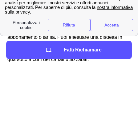
Effettuare una disdetta con Wind Tre a Zevio
Come fare per disdire un contratto con Wind Tre a
Zevio? L'operatore segue i suoi clienti zeviani in tutte le
operazioni necessarie, anche per la disdetta di un
abbonamento o tariffa. Puoi effettuare una disdetta in
qualsiasi momento, l'importante è inviare una
Fatti Richiamare
comunicazione per tempo all'operatore a Zevio.
Ecco
qua sotto alcuni dei canali utilizzabili:
✉Invio di una
raccomandata
da Zevio
all'indirizzo Wind Tre S.p.A. CD MILANO
RECAPITO BAGGIO Casella Postale 159
20152 MILANO MI
📧 Invio di una
Pec
a
[email protected]
📍 Recarsi presso uno dei
punti vendita
Wind Tre presenti a Zevio
📞 Chiamando il
159
📲 Accedendo all'
App
Wind Tre