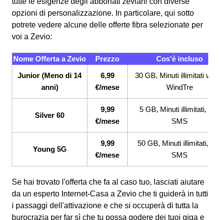
tutte le esigenze degli abbonati zeviani con diverse
opzioni di personalizzazione. In particolare, qui sotto
potrete vedere alcune delle offerte fibra selezionate per
voi a Zevio:
Nome Offerta a Zevio
Prezzo
Cos'è incluso
Junior (Meno di 14
6,99
30 GB, Minuti illimitati ver
anni)
€/mese
WindTre
9,99
5 GB, Minuti illimitati, 200
Silver 60
€/mese
SMS
9,99
50 GB, Minuti illimitati, 20
Young 5G
€/mese
SMS
Se hai trovato l'offerta che fa al caso tuo, lasciati aiutare
da un esperto Internet-Casa a Zevio che ti guiderà in tutti
i passaggi dell'attivazione e che si occuperà di tutta la
burocrazia per far sì che tu possa godere dei tuoi giga e