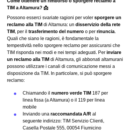
Come ottenere un rimborso o sporgere reclamo a
TIM a Altamura? 📩
Possono esserci svariate ragioni per voler
sporgere un
reclamo alla TIM
di Altamura: un
disservizio della rete
TIM
, per il
trasferimento del numero
o per
rinuncia
.
Quali che siano le ragioni, è fondamentale la
tempestività nello sporgere reclamo per assicurarsi che
TIM risponda nei modi e nei tempi adeguati. Per
inviare
un reclamo alla TIM
di Altamura, gli abbonati altamurani
possono utilizzare i canali di comunicazione messi a
disposizione da TIM. In particolare, si può sporgere
reclamo:
Chiamando il
numero verde TIM
187 per
linea fissa (a Altamura) o il 119 per linea
mobile
Inviando una
raccomandata A/R
al
seguente indirizzo: TIM Servizio Clienti,
Casella Postale 555, 00054 Fiumicino