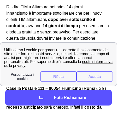
Disdire TIM a Altamura nei primi 14 giorni
Innanzitutto è importante sottolineare che per i nuovi
clienti TIM altamurani,
dopo aver sottoscritto il
contratto
, avranno
14 giorni di tempo
per esercitare la
disdetta gratuita e senza preavviso. Per esercitare
questa clausola dovrai inviare la comunicazione
all'indirizzo postale:
TIM Servizio Clienti Residenziali,
Casella Postale 123 – 00054 Fiumicino (Roma)
.
Disattiva la linea fissa TIM a Altamura
Per
disattivare la tua linea fissa TIM
a Altamura, dovrai
scaricare il modulo di recesso, complilarlo e inviarlo.
L'invio va effettuato da Altamura, verso la casella di
posta all'indirizzo:
TIM Servizio Clienti Residenziali,
Casella Postale 111 – 00054 Fiumicino (Roma)
. Se i
cittadini altamurani avevano sottoscritto un contratto TIM
Fatti Richiamare
con vincolo contrattuale di durata minima 24 mesi, il
recesso anticipato
sarà oneroso. Infatti il
costo da
pagare per disdire
il contratto TIM fibra o adsl a