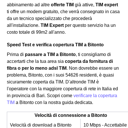
abbinamento ad altre
offerte TIM
già attive,
TIM expert
ti offre un modem gratuito, che verrà consegnato in casa
da un tecnico specializzato che procederà
all'installazione.
TIM Expert
per questo servizio ha un
costo totale di 99m2 all'anno.
Speed Test e verifica copertura TIM a Bitonto
Prima di
passare a TIM a Bitonto
, ti consigliamo di
accertarti che la tua area sia
coperta da fornitura di
fibra o per lo meno adsl TIM
. Non dovrebbe essere un
problema, Bitonto, con i suoi 54626 residenti, è quasi
sicuramente coperta da TIM. D'altronde TIM è
l'operatore con la maggiore copertura di rete in Italia ed
in provincia di Bari. Scopri come
verificare la copertura
TIM
a Bitonto con la nostra guida dedicata.
Velocità di connessione a Bitonto
Velocità di download a Bitonto
10 Mbps - Accettabile