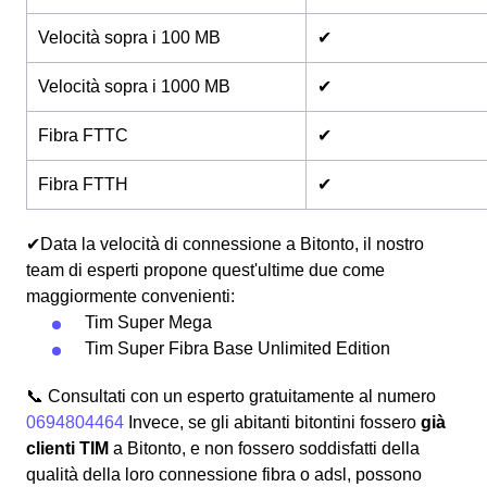
Velocità sopra i 100 MB
✔
Velocità sopra i 1000 MB
✔
Fibra FTTC
✔
Fibra FTTH
✔
✔Data la velocità di connessione a Bitonto, il nostro
team di esperti propone quest'ultime due come
maggiormente convenienti:
Tim Super Mega
Tim Super Fibra Base Unlimited Edition
📞 Consultati con un esperto gratuitamente al numero
0694804464
Invece, se gli abitanti bitontini fossero
già
clienti TIM
a Bitonto, e non fossero soddisfatti della
qualità della loro connessione fibra o adsl, possono