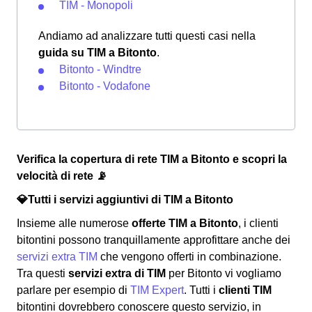
TIM - Monopoli
Andiamo ad analizzare tutti questi casi nella
guida su TIM a Bitonto
.
Bitonto - Windtre
Bitonto - Vodafone
Verifica la copertura di rete TIM a Bitonto e scopri la
velocità di rete 📡
💎Tutti i servizi aggiuntivi di TIM a Bitonto
Insieme alle numerose
offerte TIM a Bitonto
, i clienti
bitontini possono tranquillamente approfittare anche dei
servizi extra TIM
che vengono offerti in combinazione.
Tra questi
servizi extra di TIM
per Bitonto vi vogliamo
parlare per esempio di
TIM Expert
. Tutti i
clienti TIM
bitontini dovrebbero conoscere questo servizio, in