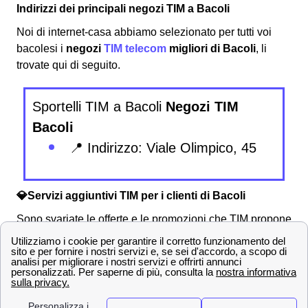
Indirizzi dei principali negozi TIM a Bacoli
Noi di internet-casa abbiamo selezionato per tutti voi
bacolesi i
negozi
TIM telecom
migliori di Bacoli
, li
trovate qui di seguito.
Sportelli TIM a Bacoli
Negozi TIM
Bacoli
📍 Indirizzo: Viale Olimpico, 45
💎Servizi aggiuntivi TIM per i clienti di Bacoli
Sono svariate le offerte e le promozioni che TIM propone
agli abbonati bacolesi e, insieme ad esse, TIM
garantisce numerosi
servizi extra
sia gratis che a
pagamento per integrare quanto offerto dal contratto. Tra
questi possibili
servizi extra TIM
troviamo: