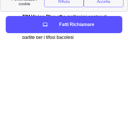
TIM hotsport
permette ai clienti bacolesi di
creare connessioni
TIM Vision Plus
offre moltissimi contenuti
video
Fatti Richiamare
TIM DAZN
ti offre lo spettacolo delle migliori
partite per i tifosi bacolesi
TIM Games
ha oltre 100 giochi disponibili a
5m2 al mese
TIM Music
per ascoltare tutta la tua musica
preferita
Ma ci sono innumerevoli altri prodotti e servizi che potrai
trovare dopo aver sottoscritto il tuo
abbonamento TIM
tramite l'app apposito.
I numeri del servizio clienti TIM a Bacoli, come fare
reclami e disdette
Scopri tutti i contatti ed i numeri utili di TIM per parlare
con l'assistenza clienti a Bacoli. Inoltre scopri i canali