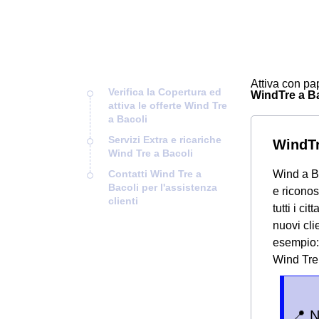
Attiva con pap
Verifica la Copertura ed
WindTre a Bac
attiva le offerte Wind Tre
a Bacoli
Servizi Extra e ricariche
WindTr
Wind Tre a Bacoli
Contatti Wind Tre a
Wind a Ba
Bacoli per l'assistenza
e riconos
clienti
tutti i ci
nuovi cli
esempio: 
Wind Tre 
📍 