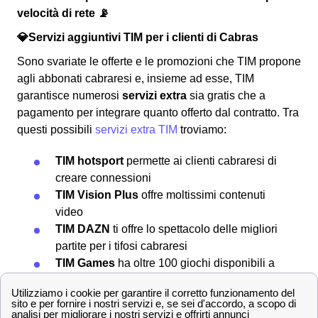
velocità di rete 📡
💎Servizi aggiuntivi TIM per i clienti di Cabras
Sono svariate le offerte e le promozioni che TIM propone
agli abbonati cabraresi e, insieme ad esse, TIM
garantisce numerosi
servizi extra
sia gratis che a
pagamento per integrare quanto offerto dal contratto. Tra
questi possibili
servizi extra TIM
troviamo:
TIM hotsport
permette ai clienti cabraresi di
creare connessioni
TIM Vision Plus
offre moltissimi contenuti
video
TIM DAZN
ti offre lo spettacolo delle migliori
partite per i tifosi cabraresi
TIM Games
ha oltre 100 giochi disponibili a
5m2 al mese
TIM Music
per ascoltare tutta la tua musica
preferita