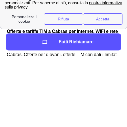
Ma ci sono innumerevoli altri prodotti e servizi che potrai
trovare dopo aver sottoscritto il tuo
abbonamento TIM
tramite l'app apposito.
Offerte e tariffe TIM a Cabras per internet, WiFi e rete
mobile
Fatti Richiamare
Scopri le migliori offerte TIM per rete fissa e mobile a
Cabras. Offerte per giovani, offerte TIM con dati illimitati
o con le migliori reti.
I numeri del servizio clienti TIM a Cabras, come fare
reclami e disdette
Scopri tutti i contatti ed i numeri utili di TIM per parlare
con l'assistenza clienti a Cabras. Inoltre scopri i canali
social di TIM Italia, e come effettuare una disdetta del
contratto TIM a Cabras o mandare un reclamo.
Informazioni di contatto TIM a Cabras