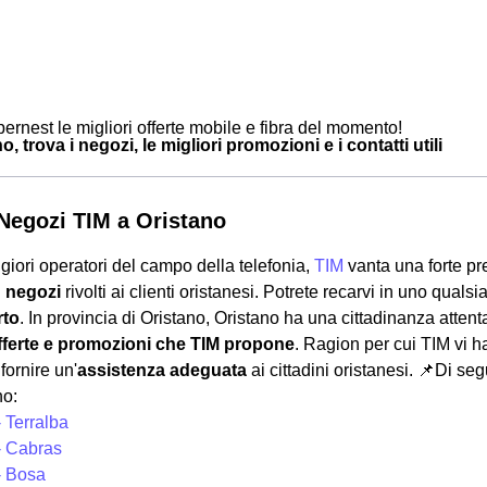
ernest le migliori offerte mobile e fibra del momento!
o, trova i negozi, le migliori promozioni e i contatti utili
i Negozi TIM a Oristano
giori operatori del campo della telefonia,
TIM
vanta una forte p
i
negozi
rivolti ai clienti oristanesi. Potrete recarvi in uno qualsi
rto
. In provincia di Oristano, Oristano ha una cittadinanza attenta
ferte e promozioni che TIM propone
. Ragion per cui TIM vi h
ornire un'
assistenza adeguata
ai cittadini oristanesi.
📌Di segu
no:
 Terralba
- Cabras
- Bosa