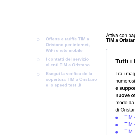
Attiva con pap
Offerte e tariffe TIM a
TIM a Oristan
Oristano per internet,
WiFi e rete mobile
I contatti del servizio
Tutti 
clienti TIM a Oristano
Esegui la verifica della
Tra i mag
copertura TIM a Oristano
numeros
e lo speed test 📡
e suppo
nuove of
modo da f
di Orista
TIM -
TIM 
TIM 