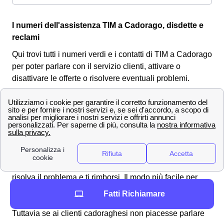
I numeri dell'assistenza TIM a Cadorago, disdette e
reclami
Qui trovi tutti i numeri verdi e i contatti di TIM a Cadorago
per poter parlare con il servizio clienti, attivare o
disattivare le offerte o risolvere eventuali problemi.
Reclami e rimborsi da TIM a Cadorago 📩
Inviare un
reclamo TIM
a Cadorago non è un'operazione
complicata, tuttavia è sempre meglio seguire delle
chiare indicazioni per poterlo fare alla perfezione senza
correre alcun rischio di errore. Effettuare un
reclamo
TIM a Cadorago
è necessario per assicurarsi che TIM
risolva il problema e ti rimborsi. Il modo più facile per
effettuare il tuo reclamo è alzare il telefono da casa tua a
Fatti Richiamare
Cadorago e
chiamare il 187
(fisso) o il 119 (mobile).
Tuttavia se ai clienti cadoraghesi non piacesse parlare