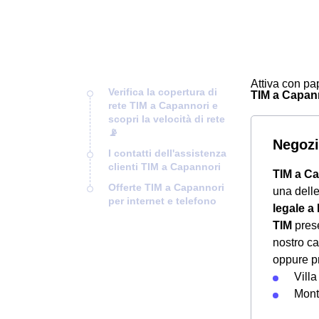
Attiva con pap
Verifica la copertura di
TIM a Capanno
rete TIM a Capannori e
scopri la velocità di rete
📡
Negozi
I contatti dell'assistenza
clienti TIM a Capannori
TIM a C
Offerte TIM a Capannori
una dell
per internet e telefono
legale a
TIM
prese
nostro ca
oppure pr
Villa
Mont