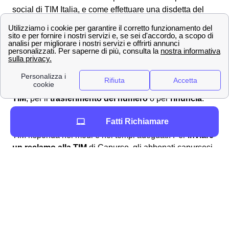
social di TIM Italia, e come effettuare una disdetta del
contratto TIM a Capurso o mandare un reclamo.
Come ottenere un rimborso o sporgere reclamo a
TIM a Capurso? 📩
Possono esserci svariate ragioni per voler
sporgere un
reclamo alla TIM
di Capurso: un
disservizio della rete
TIM
, per il
trasferimento del numero
o per
rinuncia
.
Quali che siano le ragioni, è fondamentale la
Fatti Richiamare
tempestività nello sporgere reclamo per assicurarsi che
TIM risponda nei modi e nei tempi adeguati. Per
inviare
un reclamo alla TIM
di Capurso, gli abbonati capursesi
possono utilizzare i canali di comunicazione messi a
disposizione da TIM. In particolare, si può sporgere
reclamo:
Chiamando il
numero verde TIM
187 per
linea fissa (a Capurso) o il 119 per linea